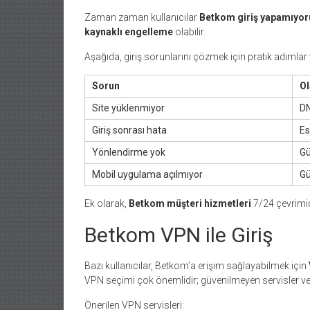
Zaman zaman kullanıcılar
Betkom giriş yapamıyo
kaynaklı engelleme
olabilir.
Aşağıda, giriş sorunlarını çözmek için pratik adımlar y
Sorun
Ol
Site yüklenmiyor
DN
Giriş sonrası hata
Es
Yönlendirme yok
Gü
Mobil uygulama açılmıyor
Gü
Ek olarak,
Betkom müşteri hizmetleri
7/24 çevrimiçi
Betkom VPN ile Giriş
Bazı kullanıcılar, Betkom’a erişim sağlayabilmek için
VPN seçimi çok önemlidir; güvenilmeyen servisler veri 
Önerilen VPN servisleri: