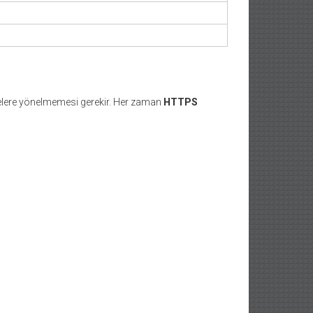
sitelere yönelmemesi gerekir. Her zaman
HTTPS