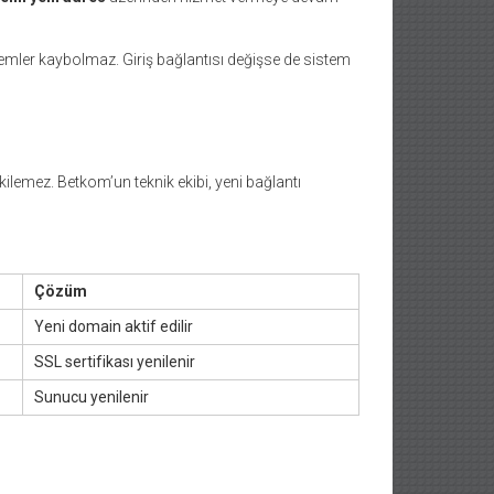
şlemler kaybolmaz. Giriş bağlantısı değişse de sistem
etkilemez. Betkom’un teknik ekibi, yeni bağlantı
Çözüm
Yeni domain aktif edilir
SSL sertifikası yenilenir
Sunucu yenilenir