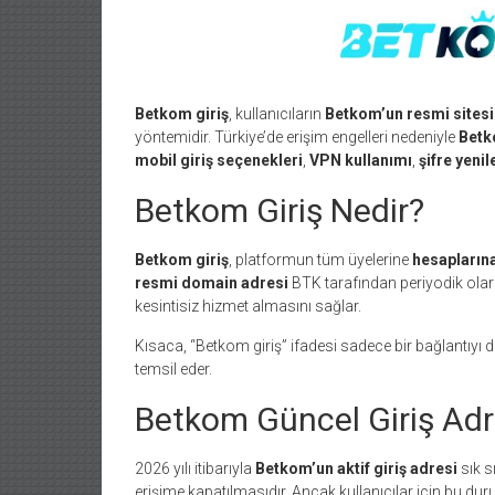
Betkom giriş
, kullanıcıların
Betkom’un resmi sitesi
yöntemidir. Türkiye’de erişim engelleri nedeniyle
Betk
mobil giriş seçenekleri
,
VPN kullanımı
,
şifre yeni
Betkom Giriş Nedir?
Betkom giriş
, platformun tüm üyelerine
hesapların
resmi domain adresi
BTK tarafından periyodik olar
kesintisiz hizmet almasını sağlar.
Kısaca, “Betkom giriş” ifadesi sadece bir bağlantıyı
temsil eder.
Betkom Güncel Giriş Adr
2026 yılı itibarıyla
Betkom’un aktif giriş adresi
sık s
erişime kapatılmasıdır. Ancak kullanıcılar için bu 