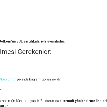
Betkom’un SSL sertifikalarıyla uyumludur
.
ilmesi Gerekenler:
//betkom…”
şeklinde bağlantı görünmelidir.
r
laşmak mümkün olmayabilir. Bu durumda
alternatif yönlendirme linkleri
korur.