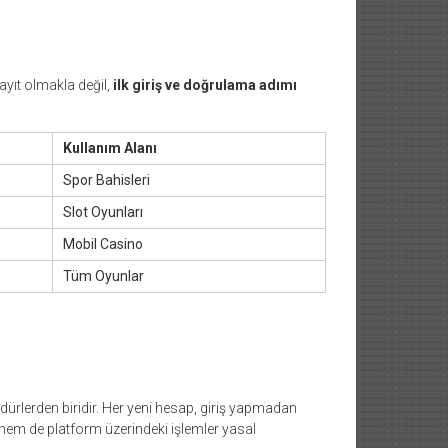
ayıt olmakla değil,
ilk giriş ve doğrulama adımı
Kullanım Alanı
Spor Bahisleri
Slot Oyunları
Mobil Casino
Tüm Oyunlar
dürlerden biridir. Her yeni hesap, giriş yapmadan
em de platform üzerindeki işlemler yasal