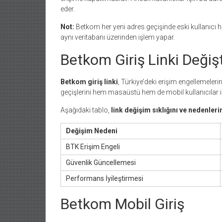
eder.
Not:
Betkom her yeni adres geçişinde eski kullanıcı he
aynı veritabanı üzerinden işlem yapar.
Betkom Giriş Linki Değiş
Betkom giriş linki
, Türkiye’deki erişim engellemeleri
geçişlerini hem masaüstü hem de mobil kullanıcılar 
Aşağıdaki tablo,
link değişim sıklığını ve nedenleri
Değişim Nedeni
BTK Erişim Engeli
Güvenlik Güncellemesi
Performans İyileştirmesi
Betkom Mobil Giriş