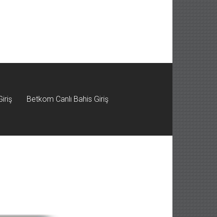
iriş
Betkom Canlı Bahis Giriş