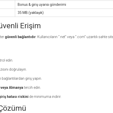
Bonus & giriş uyarısı gönderimi
35 MB (yaklaşık)
venli Erişim
iter
güvenli bağlantıdır
. Kullanıcıların “.net” veya “.com” uzantılı sahte 
rol edin.
zısını doğrulayın.
bağlantılardan giriş yapın.
ç veya Almanya
tercih edin.
iriş hatası riskini
de minimuma indirir.
e Çözümü