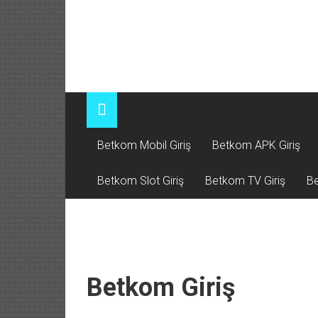
İçeriğe
geç
Betkom
Betkom
Giriş
Betkom Mobil Giriş
Betkom APK Giriş
Betkom Slot Giriş
Betkom TV Giriş
Be
Betkom Giriş